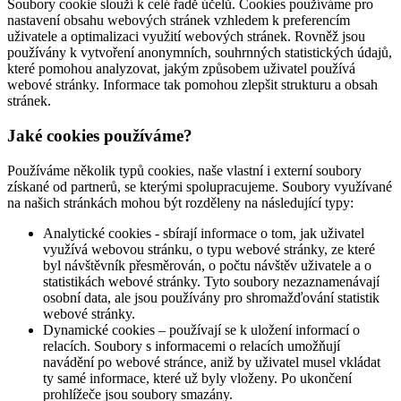
Soubory cookie slouží k celé řadě účelů. Cookies používáme pro
nastavení obsahu webových stránek vzhledem k preferencím
uživatele a optimalizaci využití webových stránek. Rovněž jsou
používány k vytvoření anonymních, souhrnných statistických údajů,
které pomohou analyzovat, jakým způsobem uživatel používá
webové stránky. Informace tak pomohou zlepšit strukturu a obsah
stránek.
Jaké cookies používáme?
Používáme několik typů cookies, naše vlastní i externí soubory
získané od partnerů, se kterými spolupracujeme. Soubory využívané
na našich stránkách mohou být rozděleny na následující typy:
Analytické cookies - sbírají informace o tom, jak uživatel
využívá webovou stránku, o typu webové stránky, ze které
byl návštěvník přesměrován, o počtu návštěv uživatele a o
statistikách webové stránky. Tyto soubory nezaznamenávají
osobní data, ale jsou používány pro shromažďování statistik
webové stránky.
Dynamické cookies – používají se k uložení informací o
relacích. Soubory s informacemi o relacích umožňují
navádění po webové stránce, aniž by uživatel musel vkládat
ty samé informace, které už byly vloženy. Po ukončení
prohlížeče jsou soubory smazány.