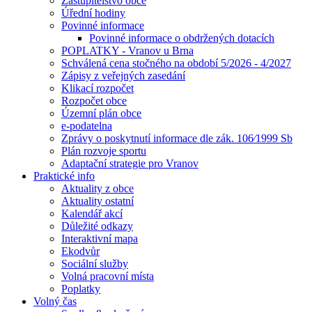
Zastupitelstvo obce
Úřední hodiny
Povinné informace
Povinné informace o obdržených dotacích
POPLATKY - Vranov u Brna
Schválená cena stočného na období 5/2026 - 4/2027
Zápisy z veřejných zasedání
Klikací rozpočet
Rozpočet obce
Územní plán obce
e-podatelna
Zprávy o poskytnutí informace dle zák. 106⁄1999 Sb
Plán rozvoje sportu
Adaptační strategie pro Vranov
Praktické info
Aktuality z obce
Aktuality ostatní
Kalendář akcí
Důležité odkazy
Interaktivní mapa
Ekodvůr
Sociální služby
Volná pracovní místa
Poplatky
Volný čas