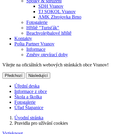
Spolky & sdružení
SDH Vranov
TJ SOKOL Vranov
AMK Zbrojovka Brno
Fotogalerie
Hřiště "Turisťák"
Beachvolejbalové hřiště
Kontakty
Pošta Partner Vranov
Informace
Změny otevírací doby
Vítejte na oficiálních webových stránkách obce Vranov!
Předchozí
Následující
Úřední deska
Informace z obce
Škola a školka
Fotogalerie
Úřad Šlapanice
Úvodní stránka
Pravidla pro užívání cookies
Vytisknout