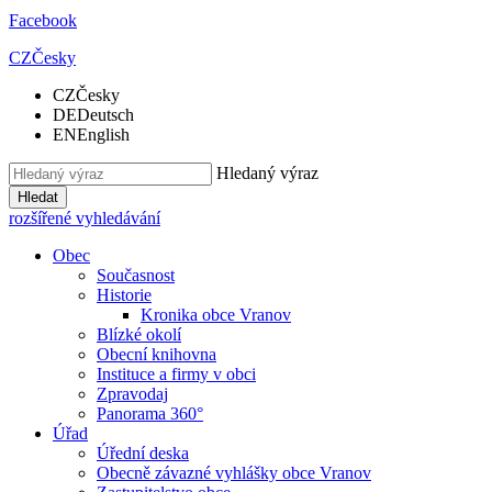
Facebook
CZ
Česky
CZ
Česky
DE
Deutsch
EN
English
Hledaný výraz
Hledat
rozšířené vyhledávání
Obec
Současnost
Historie
Kronika obce Vranov
Blízké okolí
Obecní knihovna
Instituce a firmy v obci
Zpravodaj
Panorama 360°
Úřad
Úřední deska
Obecně závazné vyhlášky obce Vranov