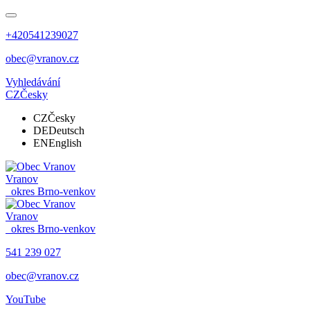
+420541239027
obec@vranov.cz
Vyhledávání
CZ
Česky
CZ
Česky
DE
Deutsch
EN
English
Vranov
okres Brno-venkov
Vranov
okres Brno-venkov
541 239 027
obec@vranov.cz
YouTube