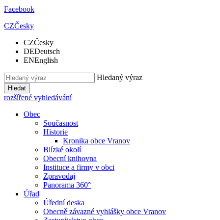
Facebook
CZ
Česky
CZ
Česky
DE
Deutsch
EN
English
Hledaný výraz
Hledat
rozšířené vyhledávání
Obec
Současnost
Historie
Kronika obce Vranov
Blízké okolí
Obecní knihovna
Instituce a firmy v obci
Zpravodaj
Panorama 360°
Úřad
Úřední deska
Obecně závazné vyhlášky obce Vranov