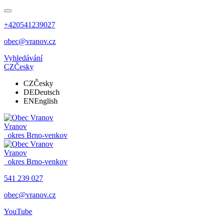
+420541239027
obec@vranov.cz
Vyhledávání
CZ
Česky
CZ
Česky
DE
Deutsch
EN
English
Vranov
okres Brno-venkov
Vranov
okres Brno-venkov
541 239 027
obec@vranov.cz
YouTube