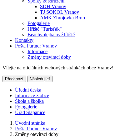
Spolky & sdružení
SDH Vranov
TJ SOKOL Vranov
AMK Zbrojovka Brno
Fotogalerie
Hřiště "Turisťák"
Beachvolejbalové hřiště
Kontakty
Pošta Partner Vranov
Informace
Změny otevírací doby
Vítejte na oficiálních webových stránkách obce Vranov!
Předchozí
Následující
Úřední deska
Informace z obce
Škola a školka
Fotogalerie
Úřad Šlapanice
Úvodní stránka
Pošta Partner Vranov
Změny otevírací doby