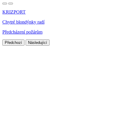
KRIZPORT
Chytré blondýnky radí
Předcházení požárům
Předchozí
Následující