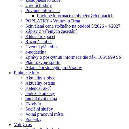
Zastupitelstvo obce
Úřední hodiny
Povinné informace
Povinné informace o obdržených dotacích
POPLATKY - Vranov u Brna
Schválená cena stočného na období 5/2026 - 4/2027
Zápisy z veřejných zasedání
Klikací rozpočet
Rozpočet obce
Územní plán obce
e-podatelna
Zprávy o poskytnutí informace dle zák. 106⁄1999 Sb
Plán rozvoje sportu
Adaptační strategie pro Vranov
Praktické info
Aktuality z obce
Aktuality ostatní
Kalendář akcí
Důležité odkazy
Interaktivní mapa
Ekodvůr
Sociální služby
Volná pracovní místa
Poplatky
Volný čas