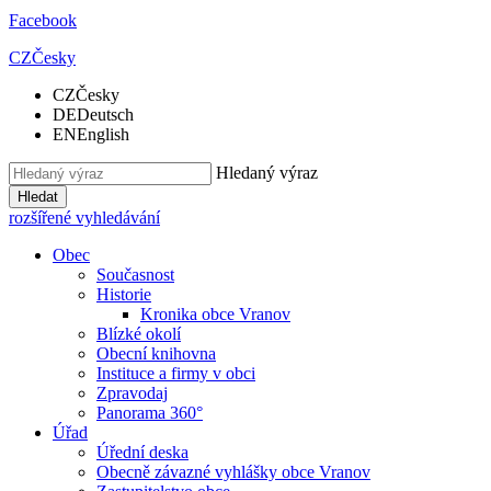
Facebook
CZ
Česky
CZ
Česky
DE
Deutsch
EN
English
Hledaný výraz
Hledat
rozšířené vyhledávání
Obec
Současnost
Historie
Kronika obce Vranov
Blízké okolí
Obecní knihovna
Instituce a firmy v obci
Zpravodaj
Panorama 360°
Úřad
Úřední deska
Obecně závazné vyhlášky obce Vranov