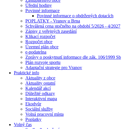
Zastupitelstvo obce
Úřední hodiny
Povinné informace
Povinné informace o obdržených dotacích
POPLATKY - Vranov u Brna
Schválená cena stočného na období 5/2026 - 4/2027
Zápisy z veřejných zasedání
Klikací rozpočet
Rozpočet obce
Územní plán obce
e-podatelna
Zprávy o poskytnutí informace dle zák. 106⁄1999 Sb
Plán rozvoje sportu
Adaptační strategie pro Vranov
Praktické info
Aktuality z obce
Aktuality ostatní
Kalendář akcí
Důležité odkazy
Interaktivní mapa
Ekodvůr
Sociální služby
Volná pracovní místa
Poplatky
Volný čas