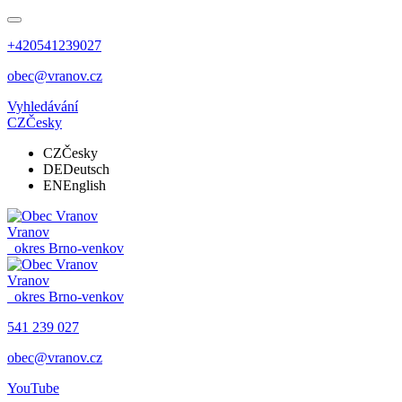
+420541239027
obec@vranov.cz
Vyhledávání
CZ
Česky
CZ
Česky
DE
Deutsch
EN
English
Vranov
okres Brno-venkov
Vranov
okres Brno-venkov
541 239 027
obec@vranov.cz
YouTube