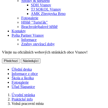
Spolky & sdružení
SDH Vranov
TJ SOKOL Vranov
AMK Zbrojovka Brno
Fotogalerie
Hřiště "Turisťák"
Beachvolejbalové hřiště
Kontakty
Pošta Partner Vranov
Informace
Změny otevírací doby
Vítejte na oficiálních webových stránkách obce Vranov!
Předchozí
Následující
Úřední deska
Informace z obce
Škola a školka
Fotogalerie
Úřad Šlapanice
Úvodní stránka
Praktické info
Volná pracovní místa