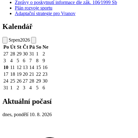
Zprávy o poskytnutí informace dle zák. 106⁄1999 Sb
Plán rozvoje sportu
Adaptační strategie pro Vranov
Kalendář
Srpen
2026
Po
Út
St
Čt
Pá
So
Ne
27
28
29
30
31
1
2
3
4
5
6
7
8
9
10
11
12
13
14
15
16
17
18
19
20
21
22
23
24
25
26
27
28
29
30
31
1
2
3
4
5
6
Aktuální počasí
dnes, pondělí 10. 8. 2026