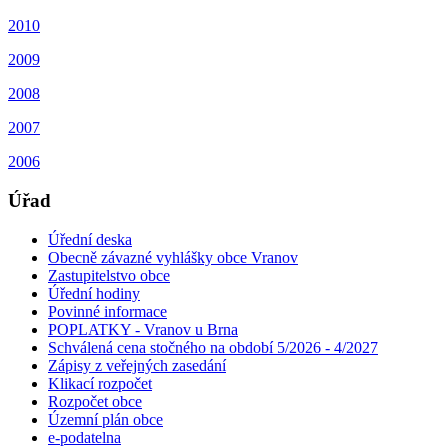
2010
2009
2008
2007
2006
Úřad
Úřední deska
Obecně závazné vyhlášky obce Vranov
Zastupitelstvo obce
Úřední hodiny
Povinné informace
POPLATKY - Vranov u Brna
Schválená cena stočného na období 5/2026 - 4/2027
Zápisy z veřejných zasedání
Klikací rozpočet
Rozpočet obce
Územní plán obce
e-podatelna