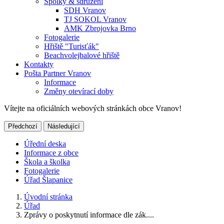
Spolky & sdružení
SDH Vranov
TJ SOKOL Vranov
AMK Zbrojovka Brno
Fotogalerie
Hřiště "Turisťák"
Beachvolejbalové hřiště
Kontakty
Pošta Partner Vranov
Informace
Změny otevírací doby
Vítejte na oficiálních webových stránkách obce Vranov!
Předchozí
Následující
Úřední deska
Informace z obce
Škola a školka
Fotogalerie
Úřad Šlapanice
Úvodní stránka
Úřad
Zprávy o poskytnutí informace dle zák....