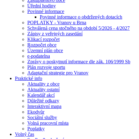
Zastupitelstvo obce
Úřední hodiny
Povinné informace
Povinné informace o obdržených dotacích
POPLATKY - Vranov u Brna
Schválená cena stočného na období 5/2026 - 4/2027
Zápisy z veřejných zasedání
Klikací rozpočet
Rozpočet obce
Územní plán obce
e-podatelna
Zprávy o poskytnutí informace dle zák. 106⁄1999 Sb
Plán rozvoje sportu
Adaptační strategie pro Vranov
Praktické info
Aktuality z obce
Aktuality ostatní
Kalendář akcí
Důležité odkazy
Interaktivní mapa
Ekodvůr
Sociální služby
Volná pracovní místa
Poplatky
Volný čas