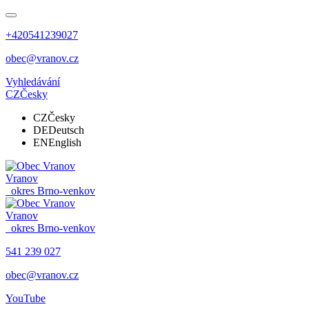
+420541239027
obec@vranov.cz
Vyhledávání
CZ
Česky
CZ
Česky
DE
Deutsch
EN
English
Vranov
okres Brno-venkov
Vranov
okres Brno-venkov
541 239 027
obec@vranov.cz
YouTube