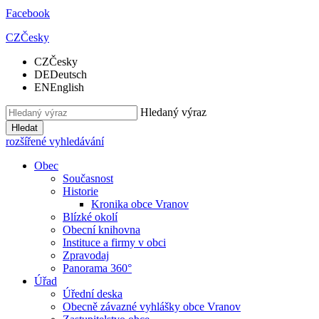
Facebook
CZ
Česky
CZ
Česky
DE
Deutsch
EN
English
Hledaný výraz
Hledat
rozšířené vyhledávání
Obec
Současnost
Historie
Kronika obce Vranov
Blízké okolí
Obecní knihovna
Instituce a firmy v obci
Zpravodaj
Panorama 360°
Úřad
Úřední deska
Obecně závazné vyhlášky obce Vranov