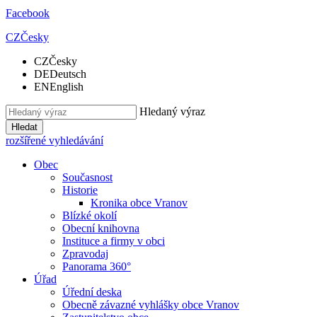
Facebook
CZ
Česky
CZ
Česky
DE
Deutsch
EN
English
Hledaný výraz
Hledat
rozšířené vyhledávání
Obec
Současnost
Historie
Kronika obce Vranov
Blízké okolí
Obecní knihovna
Instituce a firmy v obci
Zpravodaj
Panorama 360°
Úřad
Úřední deska
Obecně závazné vyhlášky obce Vranov