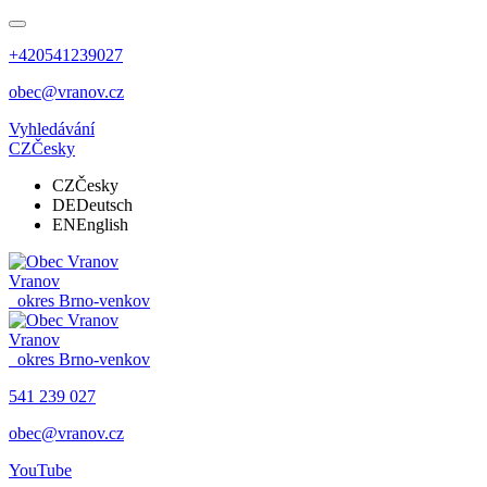
+420541239027
obec@vranov.cz
Vyhledávání
CZ
Česky
CZ
Česky
DE
Deutsch
EN
English
Vranov
okres Brno-venkov
Vranov
okres Brno-venkov
541 239 027
obec@vranov.cz
YouTube