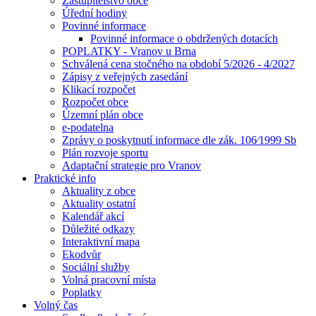
Zastupitelstvo obce
Úřední hodiny
Povinné informace
Povinné informace o obdržených dotacích
POPLATKY - Vranov u Brna
Schválená cena stočného na období 5/2026 - 4/2027
Zápisy z veřejných zasedání
Klikací rozpočet
Rozpočet obce
Územní plán obce
e-podatelna
Zprávy o poskytnutí informace dle zák. 106⁄1999 Sb
Plán rozvoje sportu
Adaptační strategie pro Vranov
Praktické info
Aktuality z obce
Aktuality ostatní
Kalendář akcí
Důležité odkazy
Interaktivní mapa
Ekodvůr
Sociální služby
Volná pracovní místa
Poplatky
Volný čas