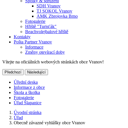
Spolky & sdružení
SDH Vranov
TJ SOKOL Vranov
AMK Zbrojovka Brno
Fotogalerie
Hřiště "Turisťák"
Beachvolejbalové hřiště
Kontakty
Pošta Partner Vranov
Informace
Změny otevírací doby
Vítejte na oficiálních webových stránkách obce Vranov!
Předchozí
Následující
Úřední deska
Informace z obce
Škola a školka
Fotogalerie
Úřad Šlapanice
Úvodní stránka
Úřad
Obecně závazné vyhlášky obce Vranov