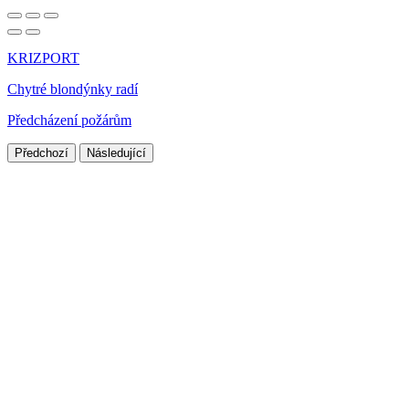
KRIZPORT
Chytré blondýnky radí
Předcházení požárům
Předchozí
Následující