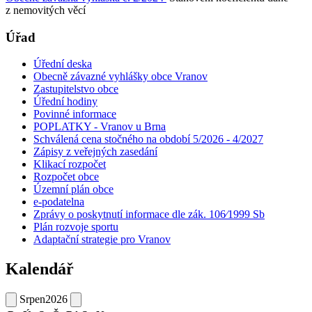
z nemovitých věcí
Úřad
Úřední deska
Obecně závazné vyhlášky obce Vranov
Zastupitelstvo obce
Úřední hodiny
Povinné informace
POPLATKY - Vranov u Brna
Schválená cena stočného na období 5/2026 - 4/2027
Zápisy z veřejných zasedání
Klikací rozpočet
Rozpočet obce
Územní plán obce
e-podatelna
Zprávy o poskytnutí informace dle zák. 106⁄1999 Sb
Plán rozvoje sportu
Adaptační strategie pro Vranov
Kalendář
Srpen
2026