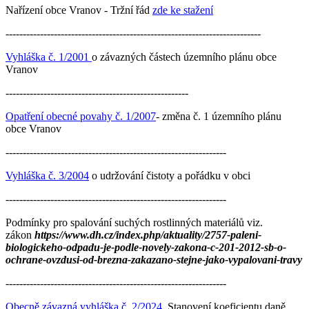
Nařízení obce Vranov - Tržní řád
zde ke stažení
--------------------------------------------------------------------------
Vyhláška č. 1/2001
o závazných částech územního plánu obce
Vranov
-----------------------------------------------------
Opatření obecné povahy č. 1/2007
- změna č. 1 územního plánu
obce Vranov
----------------------------------------------------------------
Vyhláška č. 3/2004
o udržování čistoty a pořádku v obci
----------------------------------------------------------------
Podmínky pro spalování suchých rostlinných materiálů viz.
zákon
https://www.dh.cz/index.php/aktuality/2757-paleni-
biologickeho-odpadu-je-podle-novely-zakona-c-201-2012-sb-o-
ochrane-ovzdusi-od-brezna-zakazano-stejne-jako-vypalovani-travy
----------------------------------------------------------------
Obecně závazná vyhláška č. 2/2024
Stanovení koeficientu daně