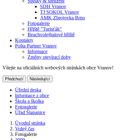
Spolky & sdružení
SDH Vranov
TJ SOKOL Vranov
AMK Zbrojovka Brno
Fotogalerie
Hřiště "Turisťák"
Beachvolejbalové hřiště
Kontakty
Pošta Partner Vranov
Informace
Změny otevírací doby
Vítejte na oficiálních webových stránkách obce Vranov!
Předchozí
Následující
Úřední deska
Informace z obce
Škola a školka
Fotogalerie
Úřad Šlapanice
Úvodní stránka
Volný čas
Fotogalerie
2009