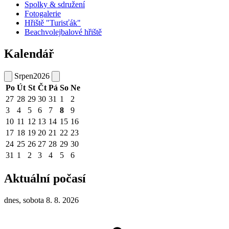
Spolky & sdružení
Fotogalerie
Hřiště "Turisťák"
Beachvolejbalové hřiště
Kalendář
Srpen
2026
Po
Út
St
Čt
Pá
So
Ne
27
28
29
30
31
1
2
3
4
5
6
7
8
9
10
11
12
13
14
15
16
17
18
19
20
21
22
23
24
25
26
27
28
29
30
31
1
2
3
4
5
6
Aktuální počasí
dnes, sobota 8. 8. 2026