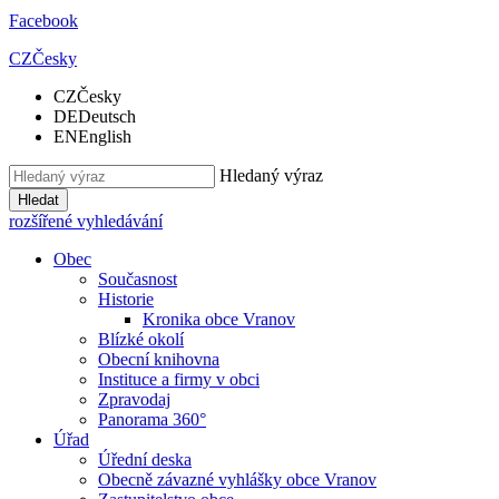
Facebook
CZ
Česky
CZ
Česky
DE
Deutsch
EN
English
Hledaný výraz
Hledat
rozšířené vyhledávání
Obec
Současnost
Historie
Kronika obce Vranov
Blízké okolí
Obecní knihovna
Instituce a firmy v obci
Zpravodaj
Panorama 360°
Úřad
Úřední deska
Obecně závazné vyhlášky obce Vranov