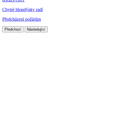
Chytré blondýnky radí
Předcházení požárům
Předchozí
Následující