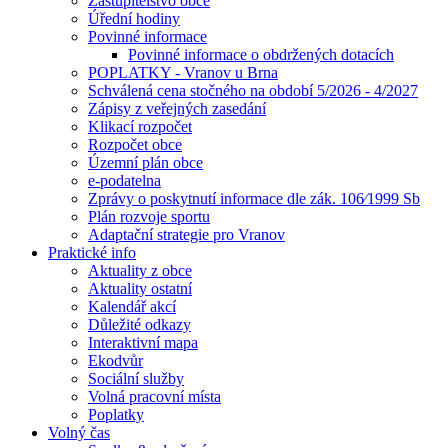
Zastupitelstvo obce
Úřední hodiny
Povinné informace
Povinné informace o obdržených dotacích
POPLATKY - Vranov u Brna
Schválená cena stočného na období 5/2026 - 4/2027
Zápisy z veřejných zasedání
Klikací rozpočet
Rozpočet obce
Územní plán obce
e-podatelna
Zprávy o poskytnutí informace dle zák. 106⁄1999 Sb
Plán rozvoje sportu
Adaptační strategie pro Vranov
Praktické info
Aktuality z obce
Aktuality ostatní
Kalendář akcí
Důležité odkazy
Interaktivní mapa
Ekodvůr
Sociální služby
Volná pracovní místa
Poplatky
Volný čas