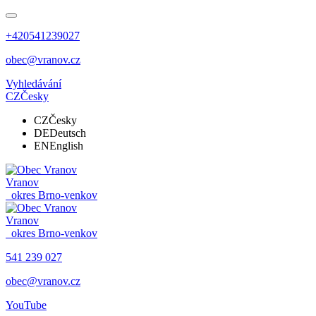
+420541239027
obec@vranov.cz
Vyhledávání
CZ
Česky
CZ
Česky
DE
Deutsch
EN
English
Vranov
okres Brno-venkov
Vranov
okres Brno-venkov
541 239 027
obec@vranov.cz
YouTube