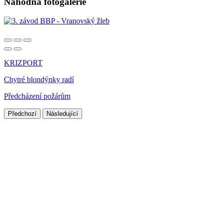
Náhodná fotogalerie
KRIZPORT
Chytré blondýnky radí
Předcházení požárům
Předchozí
Následující