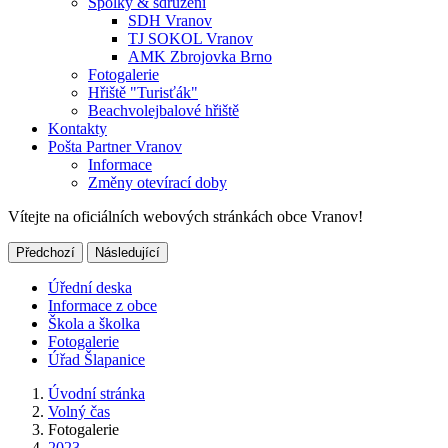
Spolky & sdružení
SDH Vranov
TJ SOKOL Vranov
AMK Zbrojovka Brno
Fotogalerie
Hřiště "Turisťák"
Beachvolejbalové hřiště
Kontakty
Pošta Partner Vranov
Informace
Změny otevírací doby
Vítejte na oficiálních webových stránkách obce Vranov!
Předchozí
Následující
Úřední deska
Informace z obce
Škola a školka
Fotogalerie
Úřad Šlapanice
Úvodní stránka
Volný čas
Fotogalerie
2023