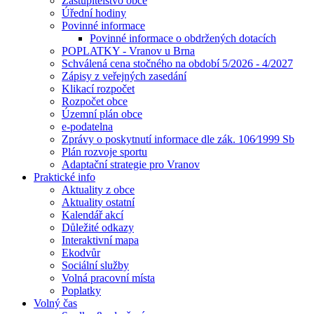
Zastupitelstvo obce
Úřední hodiny
Povinné informace
Povinné informace o obdržených dotacích
POPLATKY - Vranov u Brna
Schválená cena stočného na období 5/2026 - 4/2027
Zápisy z veřejných zasedání
Klikací rozpočet
Rozpočet obce
Územní plán obce
e-podatelna
Zprávy o poskytnutí informace dle zák. 106⁄1999 Sb
Plán rozvoje sportu
Adaptační strategie pro Vranov
Praktické info
Aktuality z obce
Aktuality ostatní
Kalendář akcí
Důležité odkazy
Interaktivní mapa
Ekodvůr
Sociální služby
Volná pracovní místa
Poplatky
Volný čas