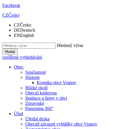
Facebook
CZ
Česky
CZ
Česky
DE
Deutsch
EN
English
Hledaný výraz
Hledat
rozšířené vyhledávání
Obec
Současnost
Historie
Kronika obce Vranov
Blízké okolí
Obecní knihovna
Instituce a firmy v obci
Zpravodaj
Panorama 360°
Úřad
Úřední deska
Obecně závazné vyhlášky obce Vranov