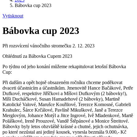
Bábovka cup 2023
Vytisknout
Bábovka cup 2023
Při rozsvícení vánočního stromečku 2. 12. 2023
Ohlédnutí za Bábovka Cupem 2023
Po týdnu od jeho konání můžeme rekapitulovat letošní Bábovka
Cup:
Při dalším a opět hojně obsazeném ročníku chceme poděkovat
dvaceti účastnicím a účastníkům. Jmenovitě Hance Bačákové, Petře
Dufkové, respektive Jiříčkovi a Míšovi Dufkovým (2 bábovky!),
Míši Ducháčkové, Susan Hamadehové (2 bábovky), Martině
Katolické Valové, Marušce Kouřilové, Terezce Komosné, Gabrieli
Krahulec, Šárce Krčálové, Pavlíně Mikuškové, Janě a Terezce
Merglovým, Johance Motýl a Jitce Ingrové, Ivě Mladenkové, Martě
Poláškové, Ireně Prouzové, Vandě Štěpánové a Monice Štreitové.
Bábovky byly letos obzvláště krásné a chutné, jejich ochutnávka,
po které nezůstal ani jediný kousek, vynesla bezmála 9.000,- Kč