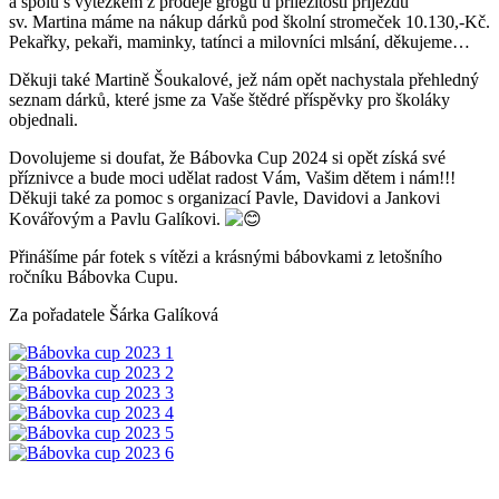
a spolu s výtěžkem z prodeje grogu u příležitosti příjezdu
sv. Martina máme na nákup dárků pod školní stromeček 10.130,-Kč.
Pekařky, pekaři, maminky, tatínci a milovníci mlsání, děkujeme…
Děkuji také Martině Šoukalové, jež nám opět nachystala přehledný
seznam dárků, které jsme za Vaše štědré příspěvky pro školáky
objednali.
Dovolujeme si doufat, že Bábovka Cup 2024 si opět získá své
příznivce a bude moci udělat radost Vám, Vašim dětem i nám!!!
Děkuji také za pomoc s organizací Pavle, Davidovi a Jankovi
Kovářovým a Pavlu Galíkovi.
Přinášíme pár fotek s vítězi a krásnými bábovkami z letošního
ročníku Bábovka Cupu.
Za pořadatele Šárka Galíková