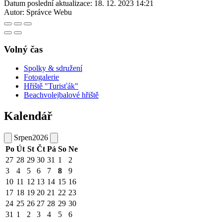
Datum poslední aktualizace:
18. 12. 2023 14:21
Autor:
Správce Webu
Volný čas
Spolky & sdružení
Fotogalerie
Hřiště "Turisťák"
Beachvolejbalové hřiště
Kalendář
Srpen
2026
Po
Út
St
Čt
Pá
So
Ne
27
28
29
30
31
1
2
3
4
5
6
7
8
9
10
11
12
13
14
15
16
17
18
19
20
21
22
23
24
25
26
27
28
29
30
31
1
2
3
4
5
6