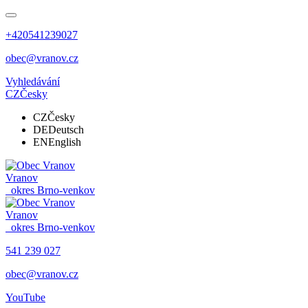
+420541239027
obec@vranov.cz
Vyhledávání
CZ
Česky
CZ
Česky
DE
Deutsch
EN
English
Vranov
okres Brno-venkov
Vranov
okres Brno-venkov
541 239 027
obec@vranov.cz
YouTube